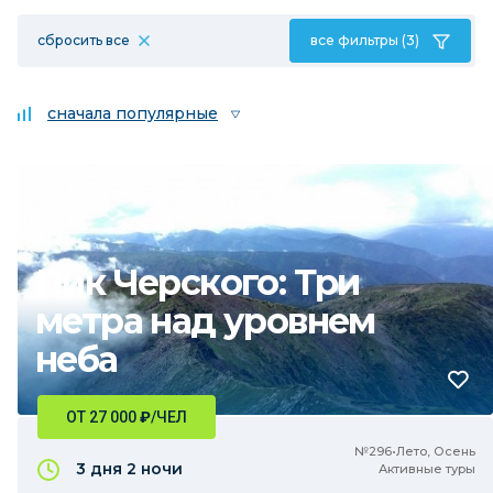
сбросить все
все фильтры (3)
сначала популярные
Пик Черского: Три
метра над уровнем
неба
ОТ 27 000
₽
/ЧЕЛ
№296•Лето, Осень
3 дня
2 ночи
Активные туры