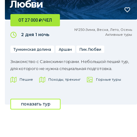
Любви
ОТ 27 000
₽
/ЧЕЛ
№250•Зима, Весна, Лето, Осень
2 дня
1 ночь
Активные туры
Тункинская долина
Аршан
Пик Любви
Знакомство с Саянскими горами. Небольшой пеший тур,
для которого не нужна специальная подготовка.
Пешие
Походы, трекинг
Горные туры
показать тур