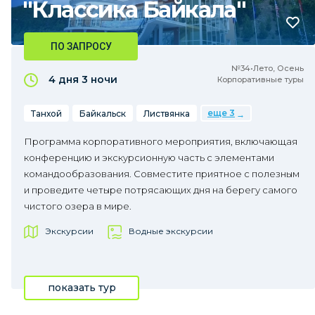
"Классика Байкала"
ПО ЗАПРОСУ
№34•Лето, Осень
4 дня
3 ночи
Корпоративные туры
еще 3
Танхой
Байкальск
Листвянка
Программа корпоративного мероприятия, включающая
конференцию и экскурсионную часть с элементами
командообразования. Совместите приятное с полезным
и проведите четыре потрясающих дня на берегу самого
чистого озера в мире.
Экскурсии
Водные экскурсии
показать тур