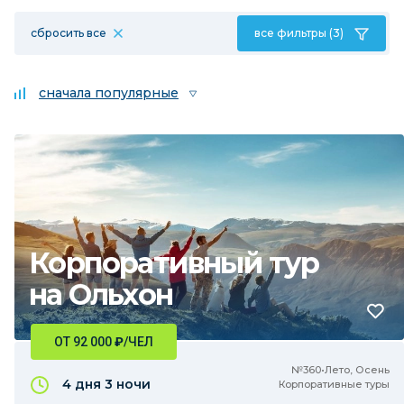
сбросить все
все фильтры (3)
сначала популярные
Корпоративный тур
на Ольхон
ОТ 92 000
₽
/ЧЕЛ
№360•Лето, Осень
4 дня
3 ночи
Корпоративные туры