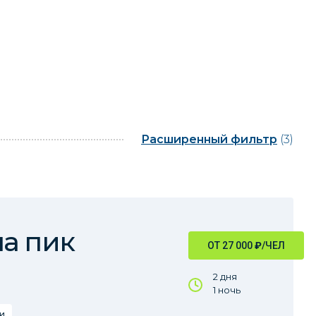
Расширенный фильтр
(3)
а пик
ОТ 27 000
₽
/ЧЕЛ
2 дня
1 ночь
и