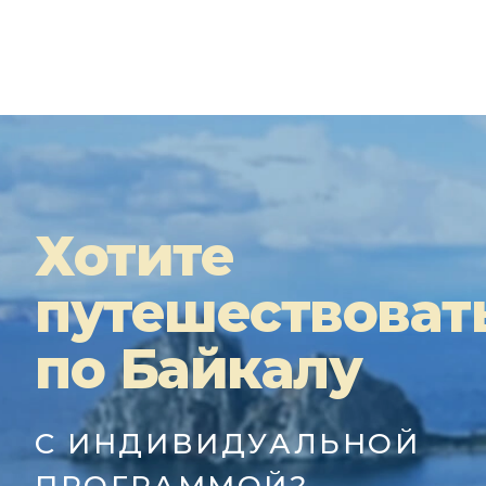
Хотите
путешествоват
по Байкалу
С ИНДИВИДУАЛЬНОЙ