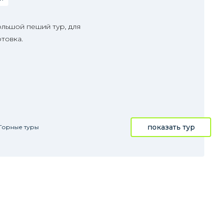
ольшой пеший тур, для
товка.
показать тур
Горные туры