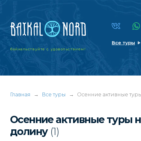
Все туры
байкальствуйте
с удовольствием!
Главная
→
Все туры
→
Осенние активные туры
Осенние активные туры н
долину
(1)