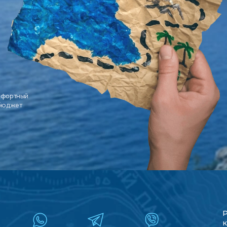
мфортный
 бюджет
к