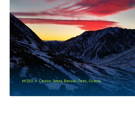
№250
Сезон: Зима, Весна, Лето, Осень