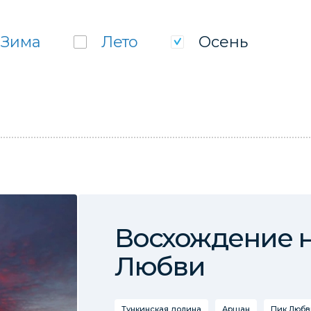
Зима
Лето
Осень
Восхождение н
Любви
Тункинская долина
Аршан
Пик Любв