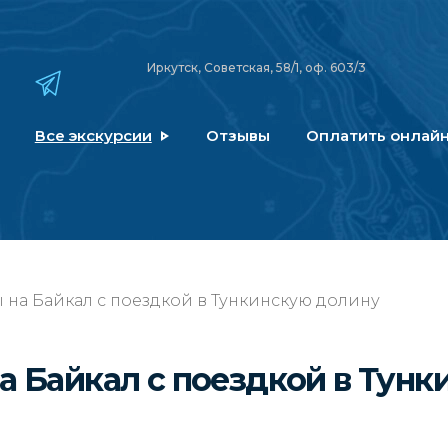
Иркутск, Советская, 58/1, оф. 603/3
Все экскурсии
Отзывы
Оплатить онлай
 на Байкал с поездкой в Тункинскую долину
а Байкал с поездкой в Тунк