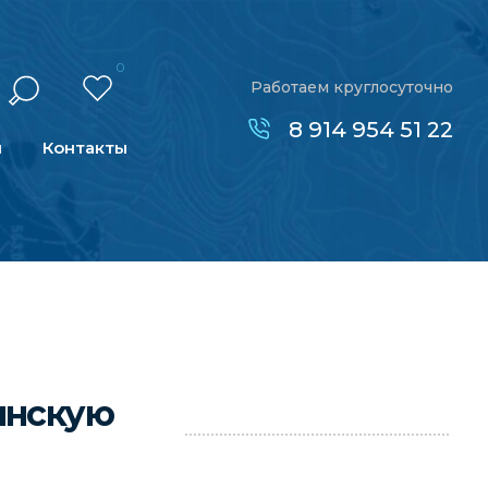
0
Работаем круглосуточно
8 914 954 51 22
н
Контакты
инскую