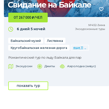
Свидание на Байкале
ОТ 267 000
₽
/ЧЕЛ
№452•Зима
6 дней
5 ночей
Экскурсионные туры
Байкальский музей
Листвянка
еще 11
Кругобайкальская железная дорога
Романтический тур по льду Байкала для пар
Экскурсии
Джипы
Аэролодка (хивус)
показать тур