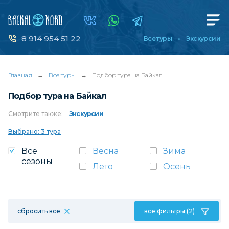
8 914 954 51 22
Все туры
Экскурсии
Главная
→
Все туры
→
Подбор тура на Байкал
Подбор тура на Байкал
Смотрите
также:
Экскурсии
Выбрано: 3 тура
Все
Весна
Зима
сезоны
Лето
Осень
сбросить все
все фильтры (2)