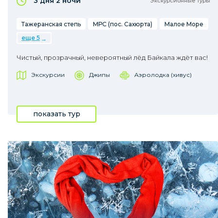
3 дня
2 ночи
Экскурсионные туры
Тажеранская степь
МРС (пос. Сахюрта)
Малое Море
еще 5
Чистый, прозрачный, невероятный лёд Байкала ждёт вас!
Экскурсии
Джипы
Аэролодка (хивус)
показать тур