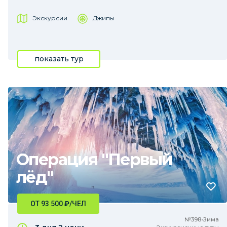
Экскурсии
Джипы
показать тур
Операция "Первый
лёд"
ОТ 93 500
₽
/ЧЕЛ
№398•Зима