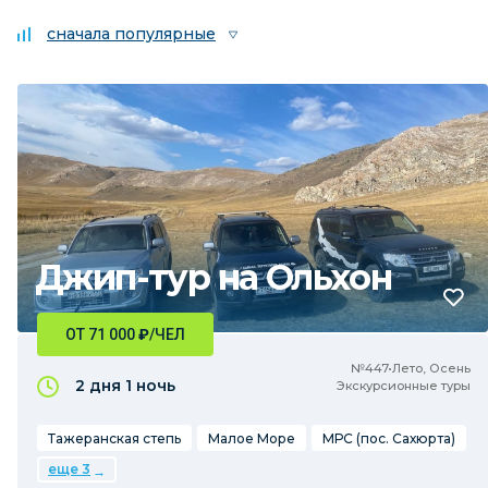
сначала популярные
Джип-тур на Ольхон
ОТ 71 000
₽
/ЧЕЛ
№447•Лето, Осень
2 дня
1 ночь
Экскурсионные туры
Тажеранская степь
Малое Море
МРС (пос. Сахюрта)
еще 3