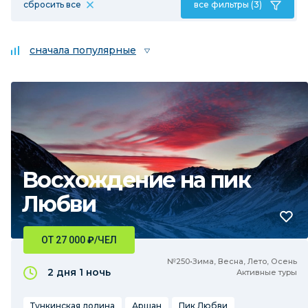
сбросить все
все фильтры (3)
сначала популярные
Восхождение на пик
Любви
ОТ 27 000
₽
/ЧЕЛ
№250•Зима, Весна, Лето, Осень
2 дня
1 ночь
Активные туры
Тункинская долина
Аршан
Пик Любви