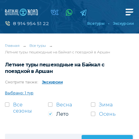
8 914 954 51 22
Все туры
Экскурсии
Главная
→
Все туры
→
Летние туры пешеходные на Байкал с поездкой в Аршан
Летние туры пешеходные на Байкал с
поездкой в Аршан
Смотрите
также:
Экскурсии
Выбрано: 1 тур
Все
Весна
Зима
сезоны
Лето
Осень