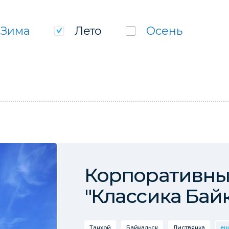
Зима
Лето
Осень
Корпоративны
"Классика Бай
Танхой
Байкальск
Листвянка
ещ