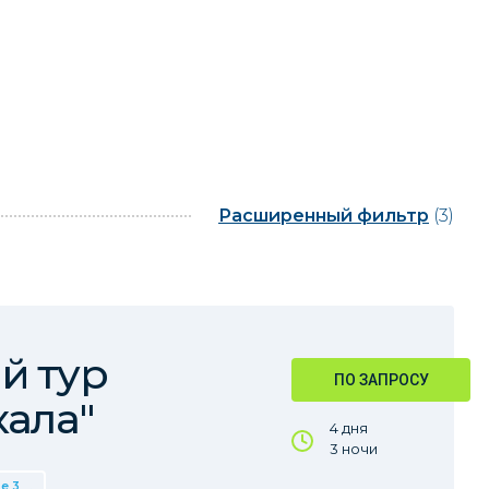
Расширенный фильтр
(3)
й тур
ПО ЗАПРОСУ
кала"
4 дня
3 ночи
е 3