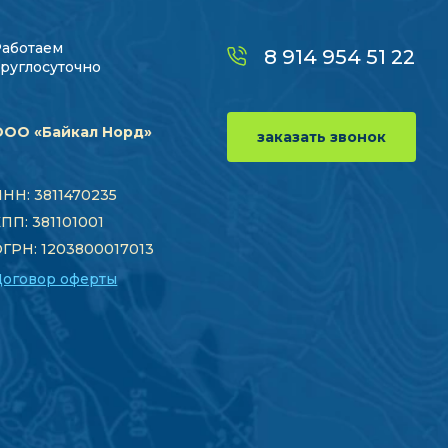
Работаем
8 914 954 51 22
руглосуточно
ООО «Байкал Норд»
заказать звонок
НН: 3811470235
ПП: 381101001
ГРН: 1203800017013
Договор оферты