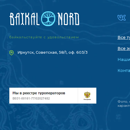
Все т
байкальствуйте с удовольствием
Все э
Иркутск, Советская, 58/1, оф. 603/3
Наши
Конт
Фото, 
характ