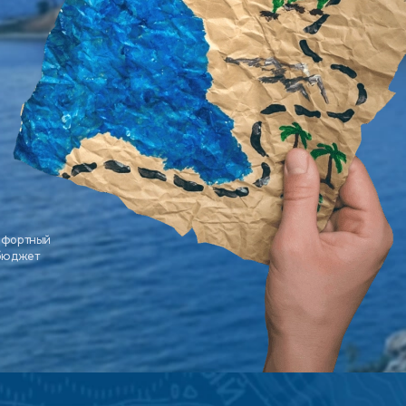
мфортный
 бюджет