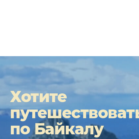
Хотите
путешествоват
по Байкалу