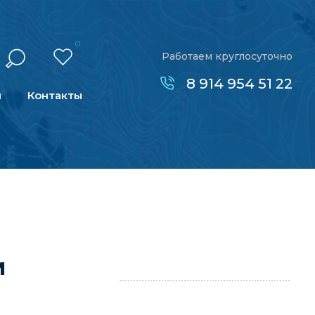
0
Работаем круглосуточно
8 914 954 51 22
н
Контакты
м