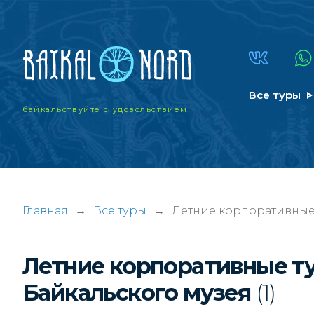
Все туры
байкальствуйте
с удовольствием!
Главная
→
Все туры
→
Летние корпоративные 
Летние корпоративные т
Байкальского музея
(1)