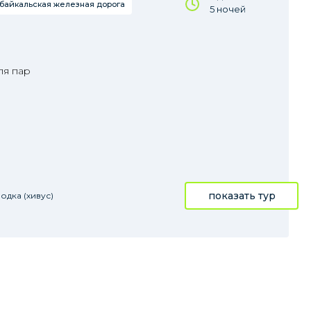
обайкальская железная дорога
5 ночей
ля пар
показать тур
одка (хивус)