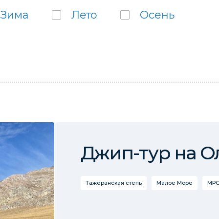
Зима
Лето
Осень
Джип-тур на О
Тажеранская степь
Малое Море
МРС