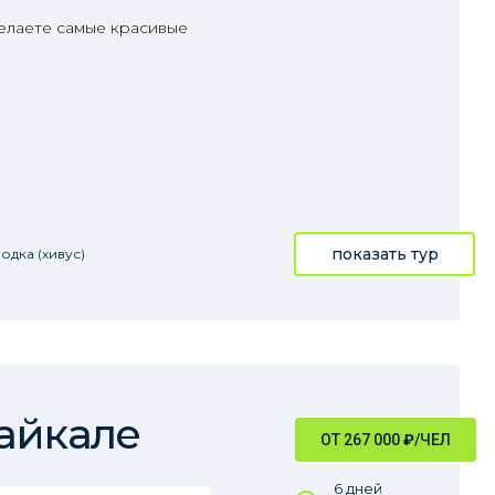
делаете самые красивые
показать тур
одка (хивус)
айкале
ОТ 267 000
₽
/ЧЕЛ
6 дней