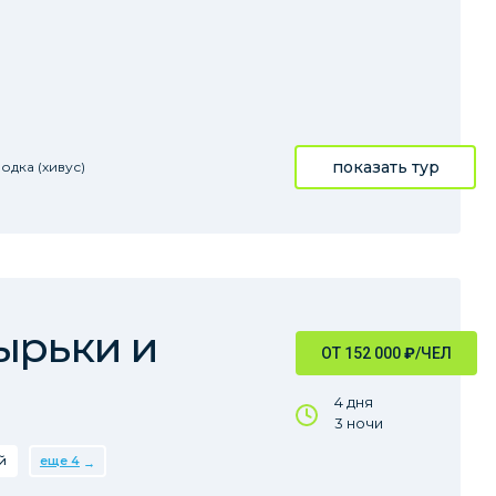
показать тур
одка (хивус)
ырьки и
ОТ 152 000
₽
/ЧЕЛ
4 дня
3 ночи
й
еще 4