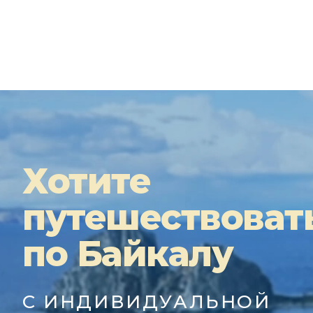
Хотите
путешествоват
по Байкалу
С ИНДИВИДУАЛЬНОЙ