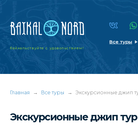
Все туры
байкальствуйте
с удовольствием!
Главная
→
Все туры
→
Экскурсионные джип т
Экскурсионные джип тур