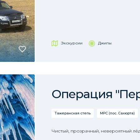
Экскурсии
Джипы
Операция "Пе
Тажеранская степь
МРС (пос. Сахюрта)
Чистый, прозрачный, невероятный лёд