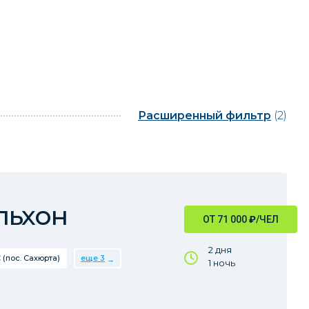
Расширенный фильтр
(2)
льхон
ОТ 71 000
₽
/ЧЕЛ
2 дня
 (пос. Сахюрта)
еще 3
1 ночь