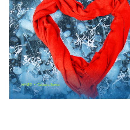
№452
Сезон: Зима