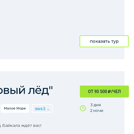
показать тур
рвый лёд"
ОТ 93 500
₽
/ЧЕЛ
3 дня
Малое Море
еще 5
2 ночи
 Байкала ждёт вас!