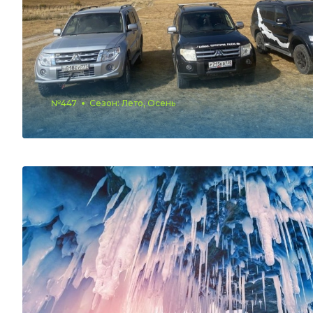
№447
Сезон: Лето, Осень