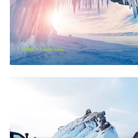
№398
Сезон: Зима