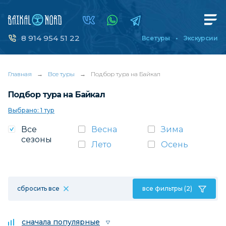
8 914 954 51 22
Все туры
Экскурсии
Главная
→
Все туры
→
Подбор тура на Байкал
Подбор тура на Байкал
Выбрано: 1 тур
Все
Весна
Зима
сезоны
Лето
Осень
сбросить все
все фильтры (2)
сначала популярные