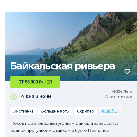
Байкальская ривьера
ОТ 58 000
₽
/ЧЕЛ
№354•Лето
4 дня
3 ночи
Активные туры
еще 3
Листвянка
Большие Коты
Скрипер
Поход по заповедным уголкам Байкала завершится
водной прогулкой и отдыхом в бухте Песчаной