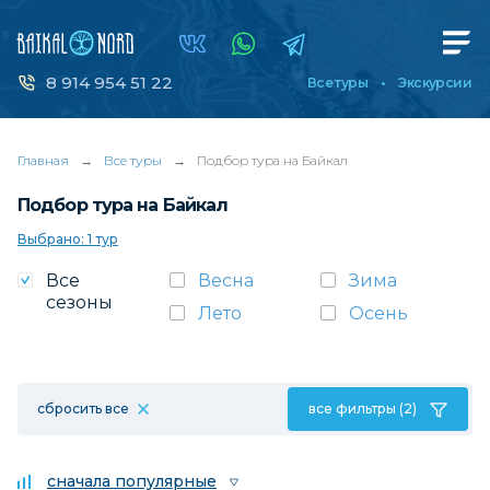
8 914 954 51 22
Все туры
Экскурсии
Главная
→
Все туры
→
Подбор тура на Байкал
Подбор тура на Байкал
Выбрано: 1 тур
Все
Весна
Зима
сезоны
Лето
Осень
сбросить все
все фильтры (2)
сначала популярные