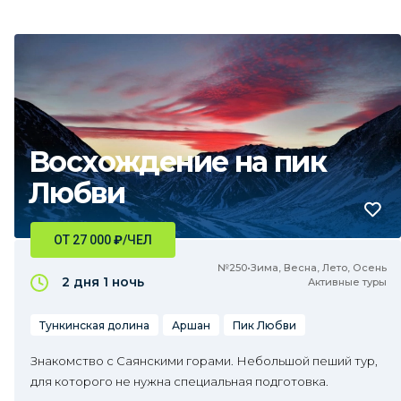
Восхождение на пик
Любви
ОТ 27 000
₽
/ЧЕЛ
№250•Зима, Весна, Лето, Осень
2 дня
1 ночь
Активные туры
Тункинская долина
Аршан
Пик Любви
Знакомство с Саянскими горами. Небольшой пеший тур,
для которого не нужна специальная подготовка.