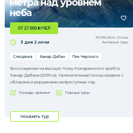
метра над уровнем
неба
ОТ 27 000
₽
/ЧЕЛ
№296•Лето, Осень
3 дня
2 ночи
Активные туры
Слюдянка
Хамар-Дабан
Пик Черского
Восхождение на высшую точку Комаринского хребта
Хамар-Дабана (2090 м). Увлекательный поход наедине с
облаками и вершинами неприступных гор.
Походы, трекинг
Горные туры
показать тур