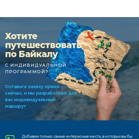
Хотите
путешествовать
по Байкалу
С ИНДИВИДУАЛЬНОЙ
ПРОГРАММОЙ?
Оставьте заявку прямо
сейчас, и мы разработаем для
вас индивидуальный
маршрут
Добавим только самые
интересные места, в которых
вы бы