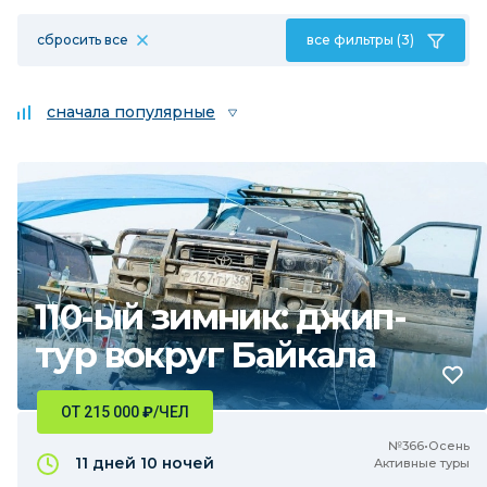
сбросить все
все фильтры (3)
сначала популярные
110-ый зимник: джип-
тур вокруг Байкала
ОТ 215 000
₽
/ЧЕЛ
№366•Осень
11 дней
10 ночей
Активные туры