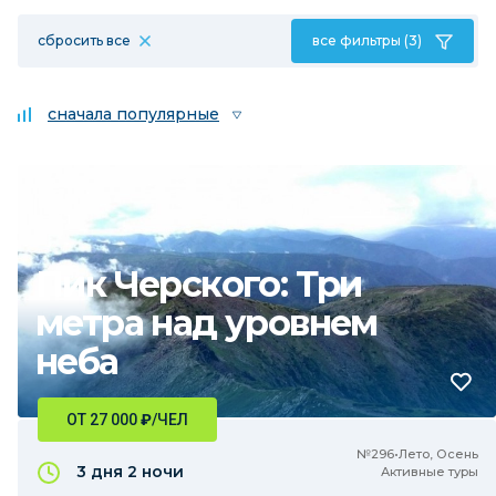
сбросить все
все фильтры (3)
сначала популярные
Пик Черского: Три
метра над уровнем
неба
ОТ 27 000
₽
/ЧЕЛ
№296•Лето, Осень
3 дня
2 ночи
Активные туры