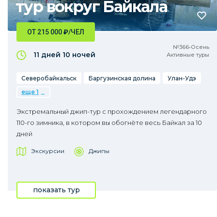
тур вокруг Байкала
ОТ 215 000
₽
/ЧЕЛ
№366•Осень
11 дней
10 ночей
Активные туры
Северобайкальск
Баргузинская долина
Улан-Удэ
еще 1
Экстремальный джип-тур с прохождением легендарного
110-го зимника, в котором вы обогнёте весь Байкал за 10
дней
Экскурсии
Джипы
показать тур