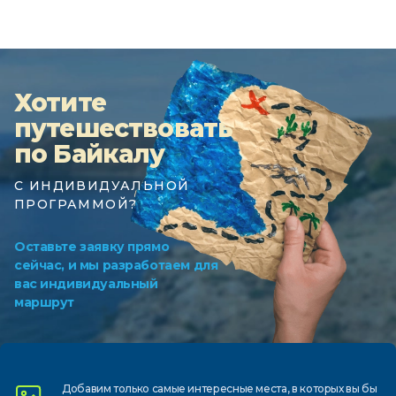
Хотите
путешествовать
по Байкалу
С ИНДИВИДУАЛЬНОЙ
ПРОГРАММОЙ?
Оставьте заявку прямо
сейчас, и мы разработаем для
вас индивидуальный
маршрут
Добавим только самые
интересные места, в которых
вы бы