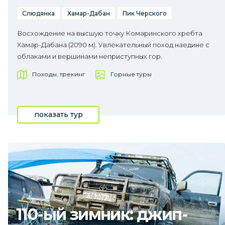
Слюдянка
Хамар-Дабан
Пик Черского
Восхождение на высшую точку Комаринского хребта
Хамар-Дабана (2090 м). Увлекательный поход наедине с
облаками и вершинами неприступных гор.
Походы, трекинг
Горные туры
показать тур
110-ый зимник: джип-