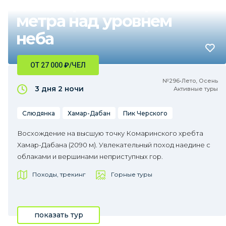
Пик Черского: Три
метра над уровнем
неба
ОТ 27 000
₽
/ЧЕЛ
№296•Лето, Осень
3 дня
2 ночи
Активные туры
Слюдянка
Хамар-Дабан
Пик Черского
Восхождение на высшую точку Комаринского хребта
Хамар-Дабана (2090 м). Увлекательный поход наедине с
облаками и вершинами неприступных гор.
Походы, трекинг
Горные туры
показать тур