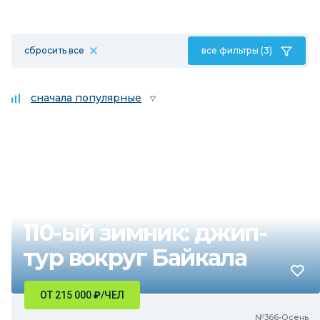
сбросить все
все фильтры (3)
сначала популярные
110-ый зимник: джип-
тур вокруг Байкала
ОТ 215 000
₽
/ЧЕЛ
№366•Осень