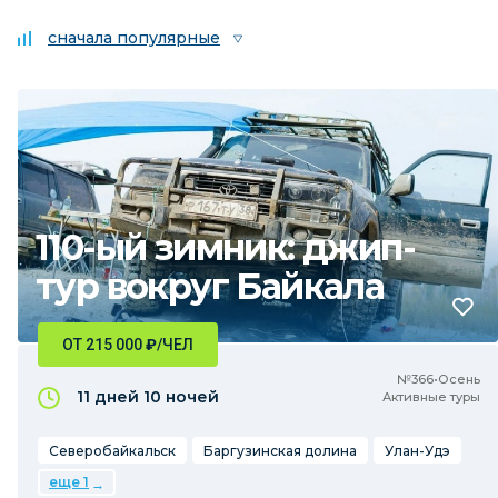
сначала популярные
110-ый зимник: джип-
тур вокруг Байкала
ОТ 215 000
₽
/ЧЕЛ
№366•Осень
11 дней
10 ночей
Активные туры
Северобайкальск
Баргузинская долина
Улан-Удэ
еще 1