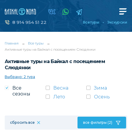
8 914 954 51 22
Все туры
Экскурсии
Главная
→
Все туры
→
Активные туры на Байкал с посещением Слюдянки
Активные туры на Байкал с посещением
Слюдянки
Выбрано: 2 тура
Все
Весна
Зима
сезоны
Лето
Осень
сбросить все
все фильтры (2)