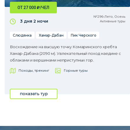
ОТ 27 000
₽
/ЧЕЛ
№296•Лето, Осень
3 дня
2 ночи
Активные туры
Слюдянка
Хамар-Дабан
Пик Черского
Восхождение на высшую точку Комаринского хребта
Хамар-Дабана (2090 м). Увлекательный поход наедине с
облаками и вершинами неприступных гор.
Походы, трекинг
Горные туры
показать тур