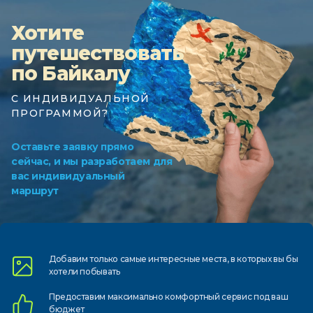
Хотите
путешествовать
по Байкалу
С ИНДИВИДУАЛЬНОЙ
ПРОГРАММОЙ?
Оставьте заявку прямо
сейчас, и мы разработаем для
вас индивидуальный
маршрут
Добавим только самые
интересные места, в которых
вы бы
хотели побывать
Предоставим
максимально комфортный
сервис под ваш
бюджет