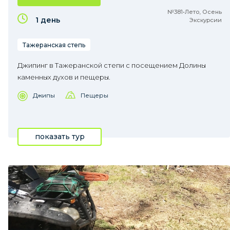
№381•Лето, Осень
1 день
Экскурсии
Тажеранская степь
Джипинг в Тажеранской степи с посещением Долины
каменных духов и пещеры.
Джипы
Пещеры
показать тур