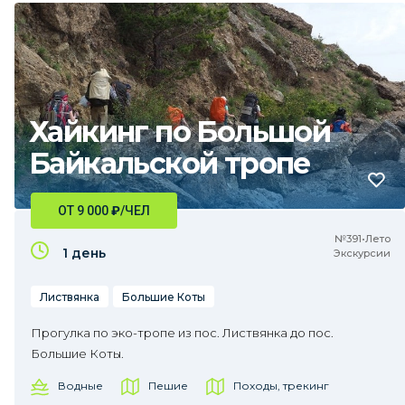
Хайкинг по Большой
Байкальской тропе
ОТ 9 000
₽
/ЧЕЛ
№391•Лето
1 день
Экскурсии
Листвянка
Большие Коты
Прогулка по эко-тропе из пос. Листвянка до пос.
Большие Коты.
Водные
Пешие
Походы, трекинг