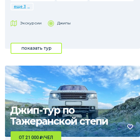
еще 3
Экскурсии
Джипы
показать тур
Джип-тур по
Тажеранской степи
ОТ 21 000
₽
/ЧЕЛ