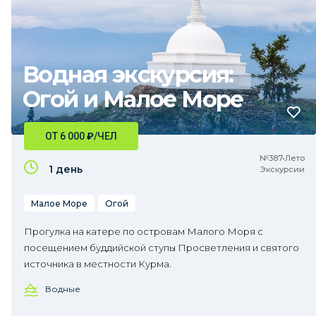
Водная экскурсия:
Огой и Малое Море
ОТ 6 000
₽
/ЧЕЛ
№387•Лето
1 день
Экскурсии
Малое Море
Огой
Прогулка на катере по островам Малого Моря с
посещением буддийской ступы Просветления и святого
источника в местности Курма.
Водные