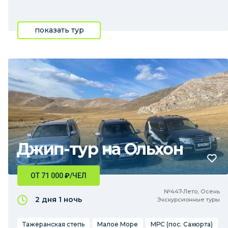
показать тур
Джип-тур на Ольхон
ОТ 71 000
₽
/ЧЕЛ
№447•Лето, Осень
2 дня
1 ночь
Экскурсионные туры
Тажеранская степь
Малое Море
МРС (пос. Сахюрта)