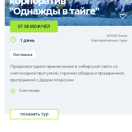
корпоратив
"Однажды в тайге"
ОТ 38 000
₽
/ЧЕЛ
№450•Зима
1 день
Корпоративные туры
Листвянка
Предновогоднее приключение в сибирской тайге со
снегоходной прогулкой, горячим обедом и праздничной
программой с Дедом Морозом
Снегоходы
показать тур