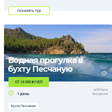
показать тур
Водная прогулка в
бухту Песчаную
ОТ 14 000
₽
/ЧЕЛ
№57•Лето
1 день
Экскурсии
Бухта Песчаная