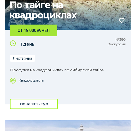
По тайге на
квадроциклах
ОТ 18 000
₽
/ЧЕЛ
№380•
1 день
Экскурсии
Листвянка
Прогулка на квадроциклах по сибирской тайге.
Квадроциклы
показать тур