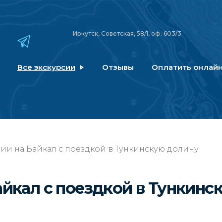
Иркутск, Советская, 58/1, оф. 603/3
Все экскурсии
Отзывы
Оплатить онлай
ии на Байкал с поездкой в Тункинскую долину
айкал с поездкой в Тункинс