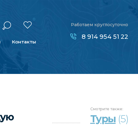
0
Работаем круглосуточно
8 914 954 51 22
н
Контакты
Смотрите
также:
кую
Туры
(5)