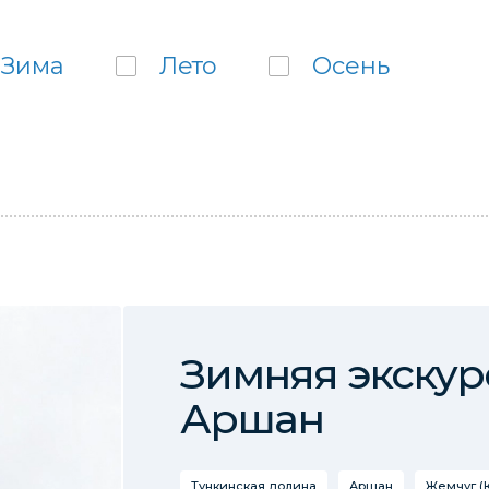
Зима
Лето
Осень
Зимняя экскур
Аршан
Тункинская долина
Аршан
Жемчуг (