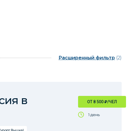
Расширенный фильтр
(2)
сия в
ОТ 8 500
₽
/ЧЕЛ
1 день
Курорт Вышка)