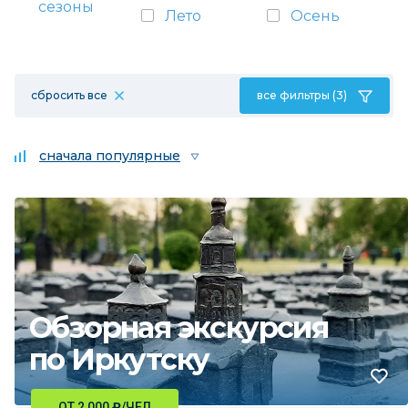
сезоны
Лето
Осень
сбросить все
все фильтры (3)
сначала популярные
Обзорная экскурсия
по Иркутску
ОТ 2 000
₽
/ЧЕЛ