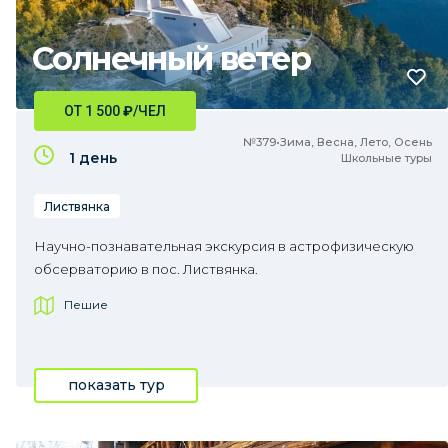
Солнечный ветер
ОТ 1 500
₽
/ЧЕЛ
№379•Зима, Весна, Лето, Осень
1 день
Школьные туры
Листвянка
Научно-познавательная экскурсия в астрофизическую
обсерваторию в пос. Листвянка.
Пешие
показать тур