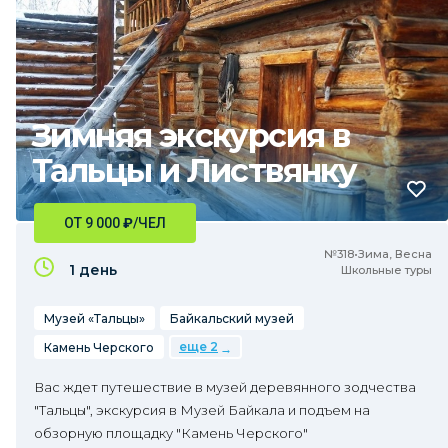
Зимняя экскурсия в
Тальцы и Листвянку
ОТ 9 000
₽
/ЧЕЛ
№318•Зима, Весна
1 день
Школьные туры
Музей «Тальцы»
Байкальский музей
еще 2
Камень Черского
Вас ждет путешествие в музей деревянного зодчества
"Тальцы", экскурсия в Музей Байкала и подъем на
обзорную площадку "Камень Черского"