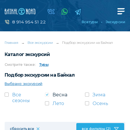
8 914 954 51 22
Все туры
Экскурсии
Главная
→
Все экскурсии
→
Подбор экскурсии на Байкал
Каталог экскурсий
Смотрите
также:
Туры
Подбор экскурсии на Байкал
Выбрано: экскурсий
Все
Весна
Зима
сезоны
Лето
Осень
сбросить все
все фильтры (2)