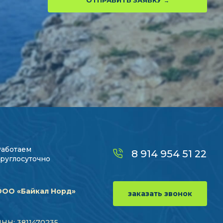
ОТПРАВИТЬ ЗАЯВКУ
Работаем
8 914 954 51 22
руглосуточно
ООО «Байкал Норд»
заказать звонок
НН: 3811470235