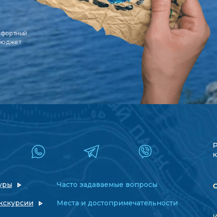
мфортный
 бюджет
к
уры
Часто задаваемые вопросы
кскурсии
Места и достопримечательности
И