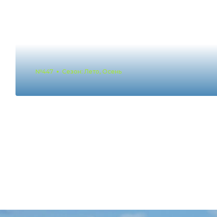
№447
Сезон: Лето, Осень