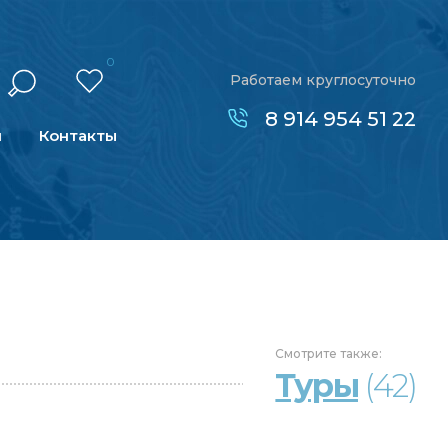
0
Работаем круглосуточно
8 914 954 51 22
н
Контакты
Смотрите
также:
Туры
(42)