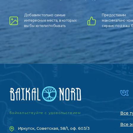
Добавим только самые
Предоставим
интересные места, в которых
максимально ко
вы бы хотели побывать
сервис под ваш
Все т
байкальствуйте с удовольствием
Все э
Иркутск, Советская, 58/1, оф. 603/3