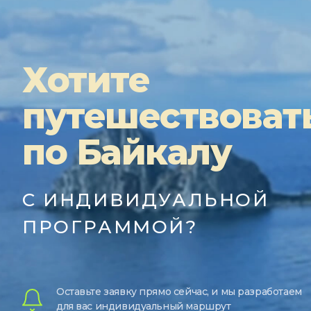
Хотите
путешествоват
по Байкалу
С ИНДИВИДУАЛЬНОЙ
ПРОГРАММОЙ?
Оставьте заявку прямо сейчас, и мы разработаем
для вас индивидуальный маршрут