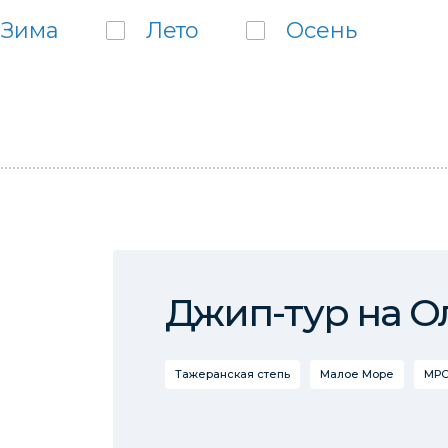
Зима
Лето
Осень
Джип-тур на О
Тажеранская степь
Малое Море
МРС