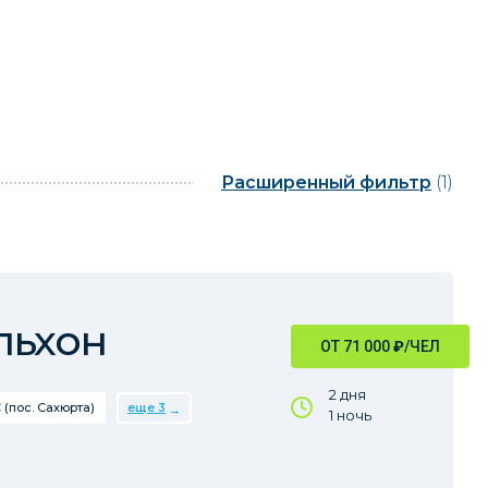
Расширенный фильтр
(1)
льхон
ОТ 71 000
₽
/ЧЕЛ
2 дня
 (пос. Сахюрта)
еще 3
1 ночь