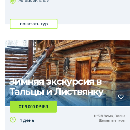
Автомобильные
показать тур
Зимняя экскурсия в
Тальцы и Листвянку
ОТ 9 000
₽
/ЧЕЛ
№318•Зима, Весна
1 день
Школьные туры