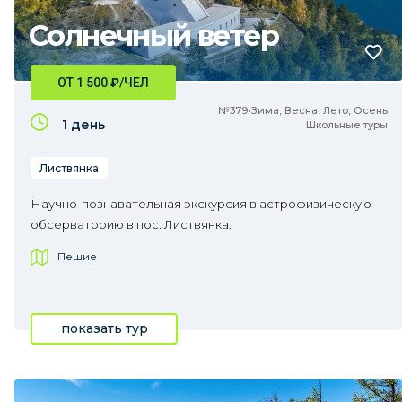
Солнечный ветер
ОТ 1 500
₽
/ЧЕЛ
№379•Зима, Весна, Лето, Осень
1 день
Школьные туры
Листвянка
Научно-познавательная экскурсия в астрофизическую
обсерваторию в пос. Листвянка.
Пешие
показать тур