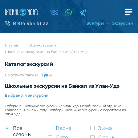
8 914 954 51 22
Все туры
Экскурсии
Главная
→
Все экскурсии
→
Школьные экскурсии на Байкал из Улан-Удэ
Каталог экскурсий
Смотрите
также:
Туры
Школьные экскурсии на Байкал из Улан-Удэ
Выбрано: 4 экскурсии
Отборные школьные экскурсии из Улан-Удэ. Незабываемый отдых на
Байкале в 2026-2027 году. Подбери школьные экскурсии с перелетом из
Улан-Удэ.
Все
Весна
Зима
сезоны
Лето
Осень