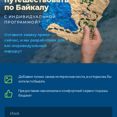
по Байкалу
С ИНДИВИДУАЛЬНОЙ
ПРОГРАММОЙ?
Оставьте заявку прямо
сейчас, и мы разработаем для
вас индивидуальный
маршрут
Добавим только самые
интересные места, в которых
вы бы
хотели побывать
Предоставим
максимально комфортный
сервис под ваш
бюджет