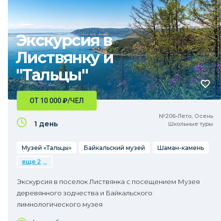
Экскурсия в
Листвянку и
"Тальцы"
ОТ 10 000
₽
/ЧЕЛ
№206•Лето, Осень
1 день
Школьные туры
Музей «Тальцы»
Байкальский музей
Шаман-камень
еще 2
Экскурсия в поселок Листвянка с посещением Музея
деревянного зодчества и Байкальского
лимнологического музея