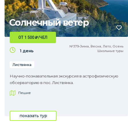
Солнечный ветер
ОТ 1 500
₽
/ЧЕЛ
№379•Зима, Весна, Лето, Осень
1 день
Школьные туры
Листвянка
Научно-познавательная экскурсия в астрофизическую
обсерваторию в пос. Листвянка.
Пешие
показать тур