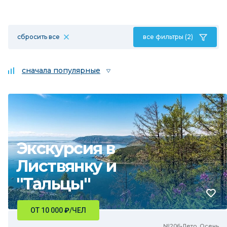
сбросить все
все фильтры (2)
сначала популярные
Экскурсия в
Листвянку и
"Тальцы"
ОТ 10 000
₽
/ЧЕЛ
№206•Лето, Осень