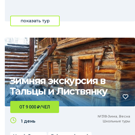
показать тур
Зимняя экскурсия в
Тальцы и Листвянку
ОТ 9 000
₽
/ЧЕЛ
№318•Зима, Весна
1 день
Школьные туры