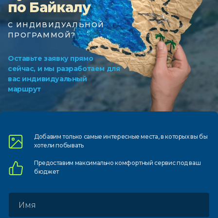
по Байкалу
С ИНДИВИДУАЛЬНОЙ
ПРОГРАММОЙ?
Оставьте заявку прямо
сейчас, и мы разработаем для
вас индивидуальный
маршрут
Добавим только самые
интересные места, в которых
вы бы
хотели побывать
Предоставим
максимально комфортный
сервис под ваш
бюджет