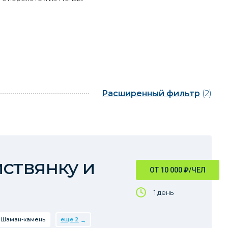
Расширенный фильтр
(2)
иствянку и
ОТ 10 000
₽
/ЧЕЛ
1 день
Шаман-камень
еще 2