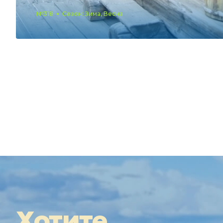
№318
Сезон: Зима, Весна
Хотите