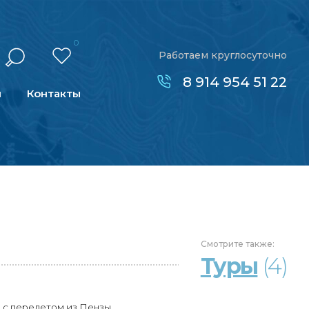
0
Работаем круглосуточно
8 914 954 51 22
н
Контакты
Смотрите
также:
Туры
(4)
 с перелетом из Пензы.