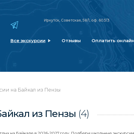
Иркутск, Советская, 58/1, оф. 603/3
Все экскурсии
Отзывы
Оплатить онлай
сии на Байкал из Пензы
Байкал
из Пензы
(4)
ых на Байкале в 2026-2027 году. Подбери школьные экскурсии