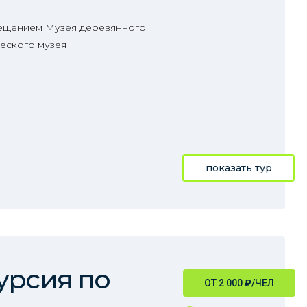
сещением Музея деревянного
еского музея
показать тур
урсия по
ОТ 2 000
₽
/ЧЕЛ