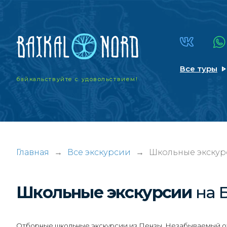
Все туры
байкальствуйте
с удовольствием!
Главная
→
Все экскурсии
→
Школьные экскур
Школьные экскурсии
на 
Отборные школьные экскурсии из Пензы. Незабываемый отд