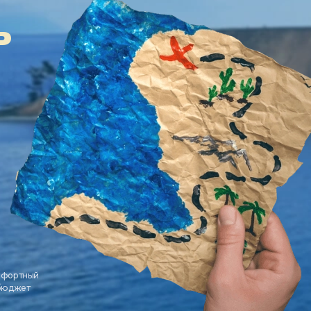
ь
мфортный
 бюджет