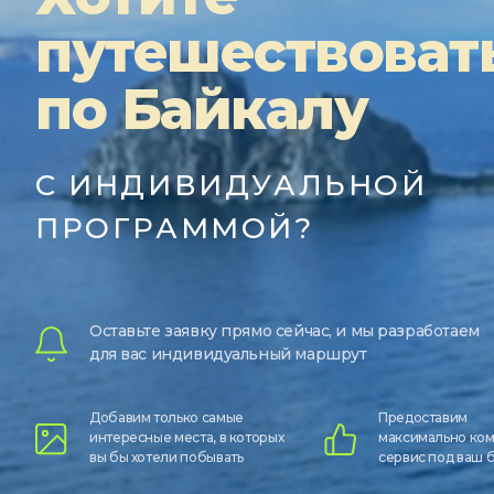
путешествоват
по Байкалу
С ИНДИВИДУАЛЬНОЙ
ПРОГРАММОЙ?
Оставьте заявку прямо сейчас, и мы разработаем
для вас индивидуальный маршрут
Добавим только самые
Предоставим
интересные места, в которых
максимально ко
вы бы хотели побывать
сервис под ваш