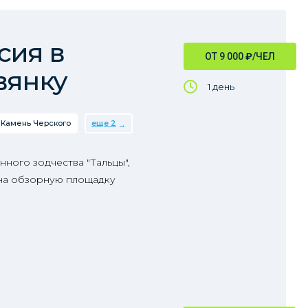
сия в
ОТ 9 000
₽
/ЧЕЛ
вянку
1 день
Камень Черского
еще 2
нного зодчества "Тальцы",
 на обзорную площадку