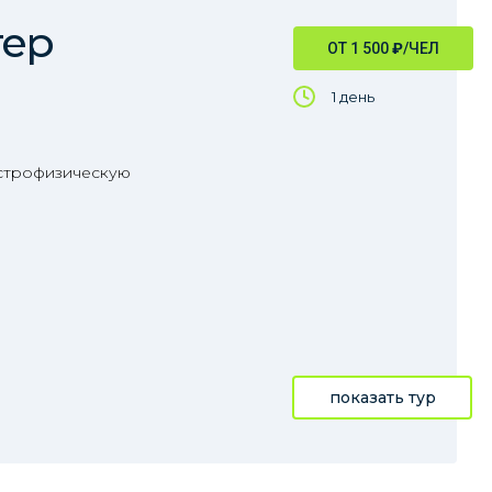
тер
ОТ 1 500
₽
/ЧЕЛ
1 день
астрофизическую
показать тур