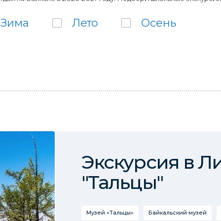
Зима
Лето
Осень
Экскурсия в Л
"Тальцы"
Музей «Тальцы»
Байкальский музей