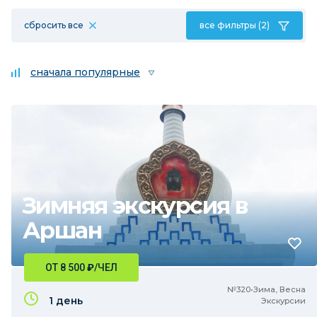
сбросить все
все фильтры (2)
сначала популярные
Зимняя экскурсия в
Аршан
ОТ 8 500
₽
/ЧЕЛ
№320•Зима, Весна
1 день
Экскурсии