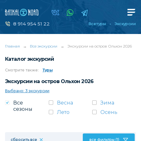
8 914 954 51 22
Все туры
Экскурсии
Главная
→
Все экскурсии
→
Экскурсии на остров Ольхон 2026
Каталог экскурсий
Смотрите
также:
Туры
Экскурсии на остров Ольхон 2026
Выбрано: 3 экскурсии
Все
Весна
Зима
сезоны
Лето
Осень
сбросить все
все фильтры (1)