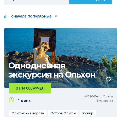
сначала популярные
Однодневная
экскурсия на Ольхон
ОТ 14 000
₽
/ЧЕЛ
№390•Лето, Осень
1 день
Экскурсии
Ольхонские ворота
Остров Ольхон
Хужир