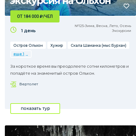
экскурсия на Ольхон
ОТ 184 000
₽
/ЧЕЛ
№125•Зима, Весна, Лето, Осень
1 день
Экскурсии
Остров Ольхон
Хужир
Скала Шаманка (мыс Бурхан)
еще 1
За короткое время вы преодолеете сотни километров и
попадёте на знаменитый остров Ольхон.
Вертолет
показать тур