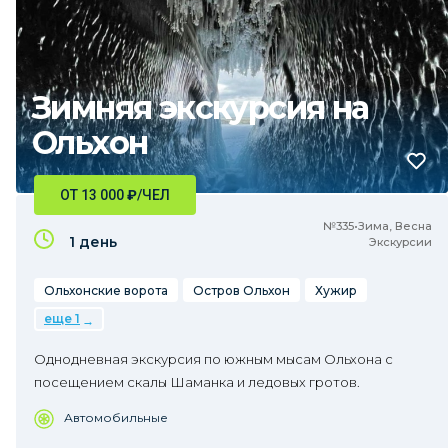
Зимняя экскурсия на
Ольхон
ОТ 13 000
₽
/ЧЕЛ
№335•Зима, Весна
1 день
Экскурсии
Ольхонские ворота
Остров Ольхон
Хужир
еще 1
Однодневная экскурсия по южным мысам Ольхона с
посещением скалы Шаманка и ледовых гротов.
Автомобильные