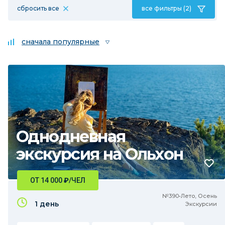
сбросить все
все фильтры (2)
сначала популярные
Однодневная
экскурсия на Ольхон
ОТ 14 000
₽
/ЧЕЛ
№390•Лето, Осень
1 день
Экскурсии