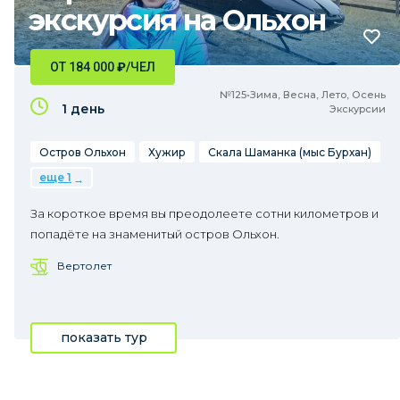
экскурсия на Ольхон
ОТ 184 000
₽
/ЧЕЛ
№125•Зима, Весна, Лето, Осень
1 день
Экскурсии
Остров Ольхон
Хужир
Скала Шаманка (мыс Бурхан)
еще 1
За короткое время вы преодолеете сотни километров и
попадёте на знаменитый остров Ольхон.
Вертолет
показать тур