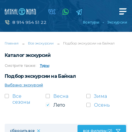
8 914 954 51 22
Все туры
Экскурсии
Главная
→
Все экскурсии
→
Подбор экскурсии на Байкал
Каталог экскурсий
Смотрите
также:
Туры
Подбор экскурсии на Байкал
Выбрано: экскурсий
Все
Весна
Зима
сезоны
Лето
Осень
сбросить все
все фильтры (2)