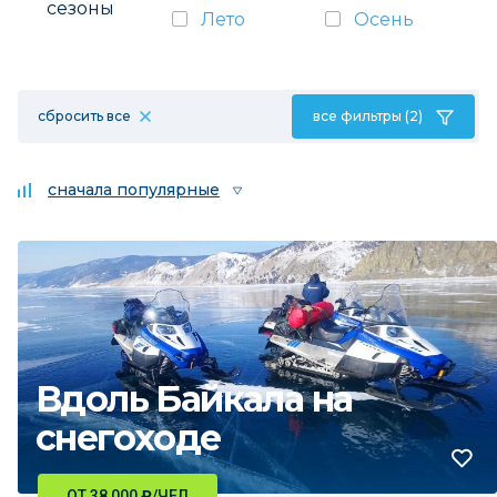
сезоны
Лето
Осень
сбросить все
все фильтры (2)
сначала популярные
Вдоль Байкала на
снегоходе
ОТ 38 000
₽
/ЧЕЛ