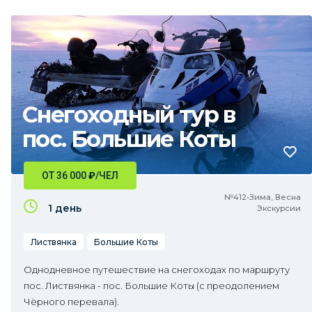
Снегоходный тур в
пос. Большие Коты
ОТ 36 000
₽
/ЧЕЛ
№412•Зима, Весна
1 день
Экскурсии
Листвянка
Большие Коты
Однодневное путешествие на снегоходах по маршруту
пос. Листвянка - пос. Большие Коты (с преодолением
Чёрного перевала).