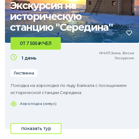
Экскурсия на
историческую
станцию "Середина"
ОТ 7 500
₽
/ЧЕЛ
№407•Зима, Весна
1 день
Экскурсии
Листвянка
Поездка на аэролодке по льду Байкала с посещением
исторической станции Середина.
Аэролодка (хивус)
показать тур