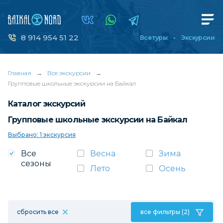
8 914 954 51 22
Все туры
Экскурсии
Главная
→
Все экскурсии
→
Групповые школьные экскурсии на Байкал
Каталог экскурсий
Групповые школьные экскурсии на Байкал
Выбрано: 1 экскурсия
Все
Весна
Зима
сезоны
Лето
Осень
сбросить все
все фильтры (2)