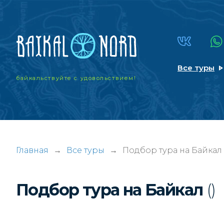
Все туры
байкальствуйте
с удовольствием!
Главная
→
Все туры
→
Подбор тура на Байкал
Подбор тура на Байкал
()