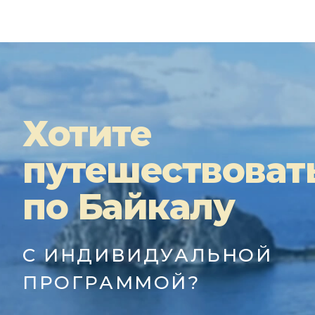
Хотите
путешествоват
по Байкалу
С ИНДИВИДУАЛЬНОЙ
ПРОГРАММОЙ?