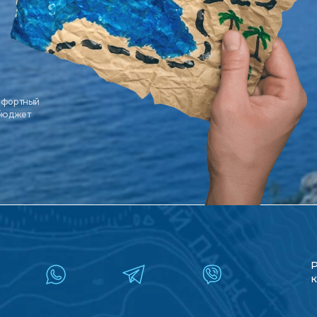
мфортный
 бюджет
к