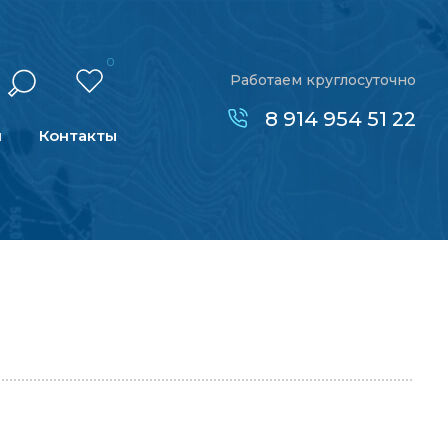
0
Работаем круглосуточно
8 914 954 51 22
н
Контакты