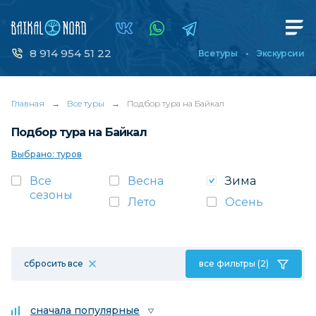
8 914 954 51 22
Все туры
Экскурсии
Главная
→
Все туры
→
Подбор тура на Байкал
Подбор тура на Байкал
Выбрано: туров
Все
Весна
Зима
сезоны
Лето
Осень
сбросить все
все фильтры (2)
сначала популярные