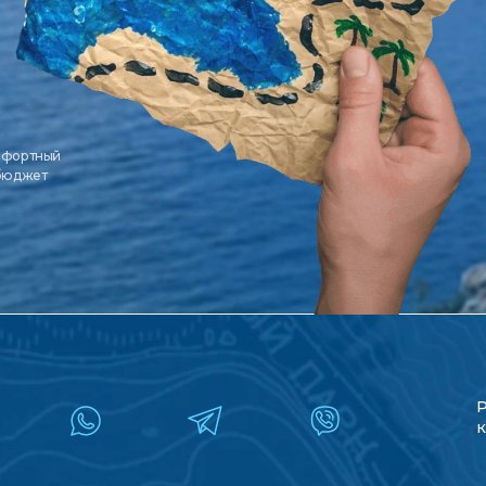
мфортный
 бюджет
к