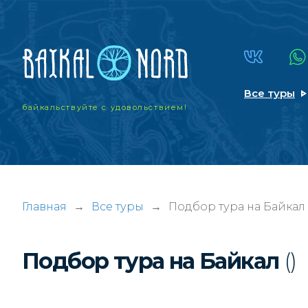
Все туры
байкальствуйте
с удовольствием!
Главная
→
Все туры
→
Подбор тура на Байкал
Подбор тура на Байкал
()