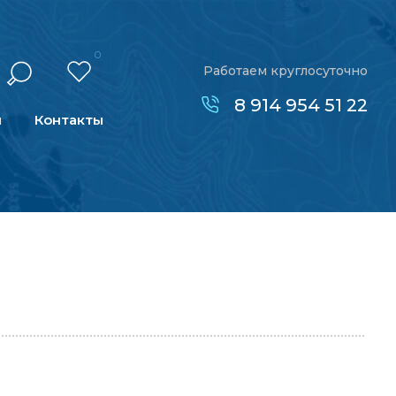
0
Работаем круглосуточно
8 914 954 51 22
н
Контакты