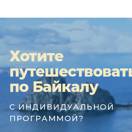
Хотите
путешествоват
по Байкалу
С ИНДИВИДУАЛЬНОЙ
ПРОГРАММОЙ?