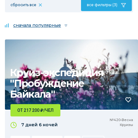
сбросить все
все фильтры (3)
сначала популярные
Круиз-экспедиция
"Пробуждение
Байкала"
ОТ 217 200
₽
/ЧЕЛ
№420•Весна
7 дней
6 ночей
Круизы