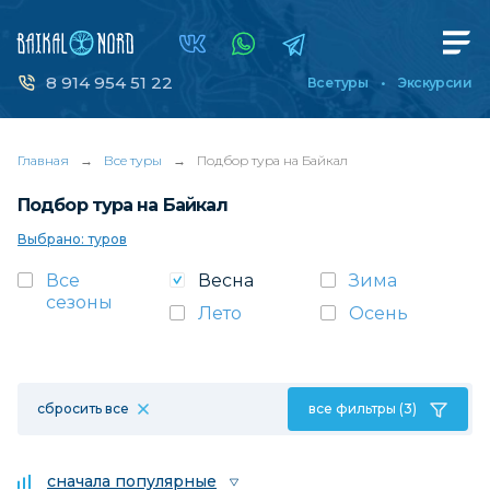
8 914 954 51 22
Все туры
Экскурсии
Главная
→
Все туры
→
Подбор тура на Байкал
Подбор тура на Байкал
Выбрано: туров
Все
Весна
Зима
сезоны
Лето
Осень
сбросить все
все фильтры (3)
сначала популярные