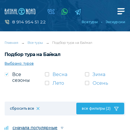
8 914 954 51 22
Все туры
Экскурсии
Главная
→
Все туры
→
Подбор тура на Байкал
Подбор тура на Байкал
Выбрано: туров
Все
Весна
Зима
сезоны
Лето
Осень
сбросить все
все фильтры (2)
сначала популярные