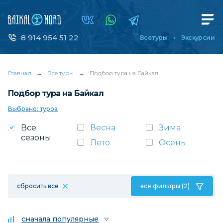
8 914 954 51 22
Все туры
Экскурсии
Главная
→
Все туры
→
Подбор тура на Байкал
Подбор тура на Байкал
Выбрано: туров
Все
Весна
Зима
сезоны
Лето
Осень
сбросить все
все фильтры (2)
сначала популярные