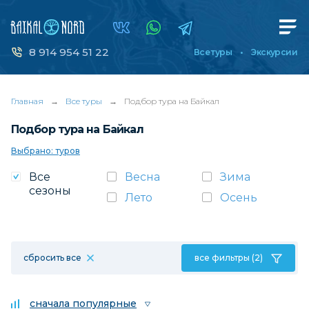
8 914 954 51 22
Все туры
Экскурсии
Главная
→
Все туры
→
Подбор тура на Байкал
Подбор тура на Байкал
Выбрано: туров
Все
Весна
Зима
сезоны
Лето
Осень
сбросить все
все фильтры (2)
сначала популярные