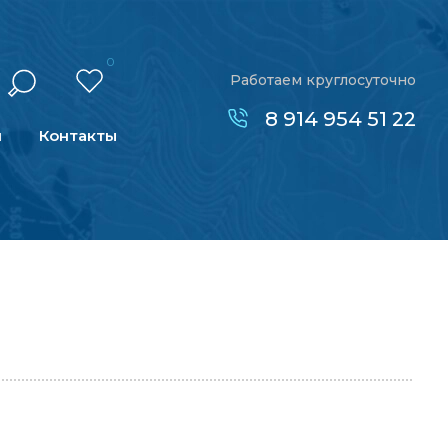
0
Работаем круглосуточно
8 914 954 51 22
н
Контакты