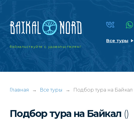
Все туры
байкальствуйте
с удовольствием!
Главная
→
Все туры
→
Подбор тура на Байкал
Подбор тура на Байкал
()