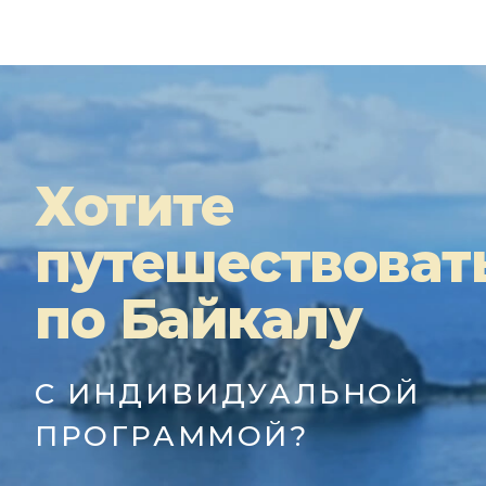
Хотите
путешествоват
по Байкалу
С ИНДИВИДУАЛЬНОЙ
ПРОГРАММОЙ?