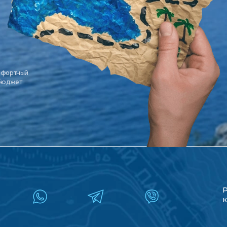
мфортный
 бюджет
к