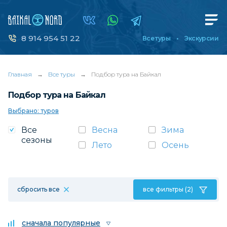
8 914 954 51 22
Все туры
Экскурсии
Главная
→
Все туры
→
Подбор тура на Байкал
Подбор тура на Байкал
Выбрано: туров
Все
Весна
Зима
сезоны
Лето
Осень
сбросить все
все фильтры (2)
сначала популярные