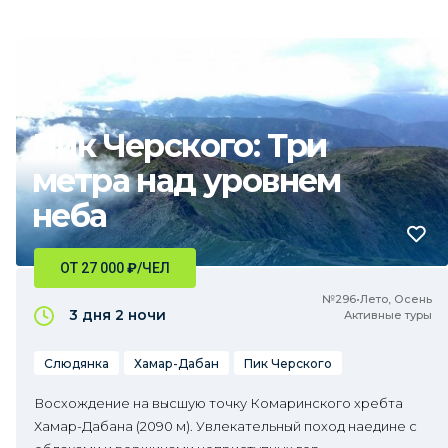
Пик Черского: Три
метра над уровнем
неба
ОТ 27 000
₽
/ЧЕЛ
№296•Лето, Осень
3 дня
2 ночи
Активные туры
Слюдянка
Хамар-Дабан
Пик Черского
Восхождение на высшую точку Комаринского хребта
Хамар-Дабана (2090 м). Увлекательный поход наедине с