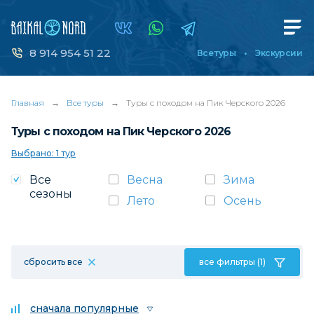
8 914 954 51 22
Все туры
Экскурсии
Главная
→
Все туры
→
Туры с походом на Пик Черского 2026
Туры с походом на Пик Черского 2026
Выбрано: 1 тур
Все
Весна
Зима
сезоны
Лето
Осень
сбросить все
все фильтры (1)
сначала популярные