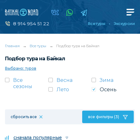
8 914 954 51 22
Все туры
Экскурсии
Главная
→
Все туры
→
Подбор тура на Байкал
Подбор тура на Байкал
Выбрано: туров
Все
Весна
Зима
сезоны
Лето
Осень
сбросить все
все фильтры (3)
сначала популярные