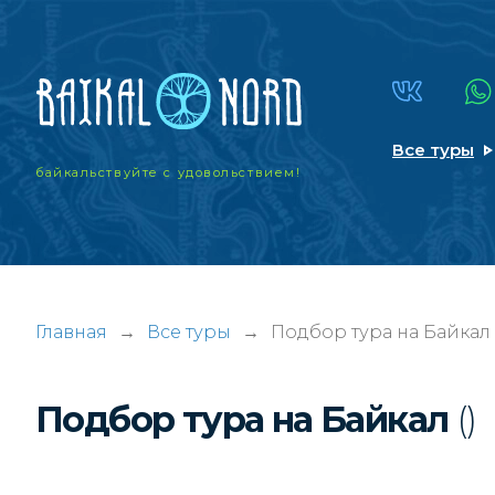
Все туры
байкальствуйте
с удовольствием!
Главная
→
Все туры
→
Подбор тура на Байкал
Подбор тура на Байкал
()