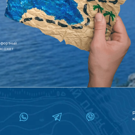
мфортный
 бюджет
к