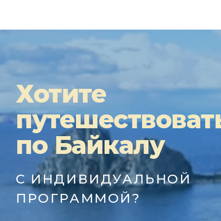
Хотите
путешествоват
по Байкалу
С ИНДИВИДУАЛЬНОЙ
ПРОГРАММОЙ?