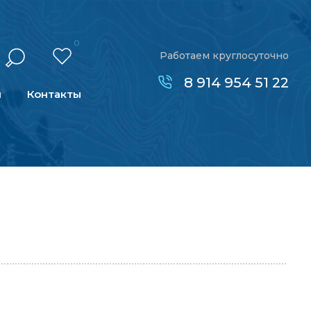
0
Работаем круглосуточно
8 914 954 51 22
н
Контакты