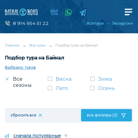
8 914 954 51 22
Все туры
Экскурсии
Главная
→
Все туры
→
Подбор тура на Байкал
Подбор тура на Байкал
Выбрано: туров
Все
Весна
Зима
сезоны
Лето
Осень
сбросить все
все фильтры (2)
сначала популярные