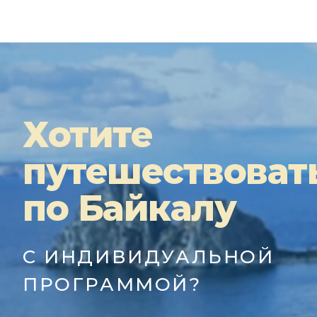
Хотите
путешествоват
по Байкалу
С ИНДИВИДУАЛЬНОЙ
ПРОГРАММОЙ?