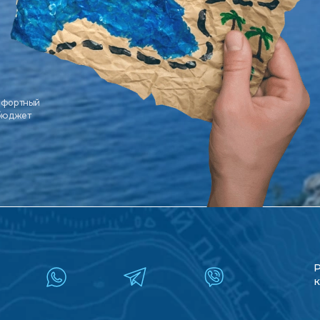
мфортный
 бюджет
к