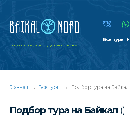
Все туры
байкальствуйте
с удовольствием!
Главная
→
Все туры
→
Подбор тура на Байкал
Подбор тура на Байкал
()