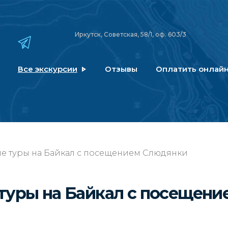
Иркутск, Советская, 58/1, оф. 603/3
Все экскурсии
Отзывы
Оплатить онлай
е туры на Байкал с посещением Слюдянки
туры на Байкал с посещени