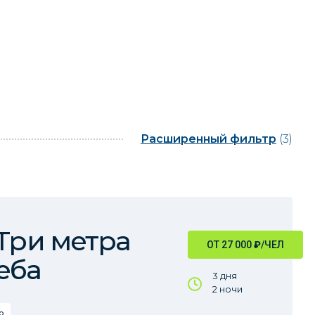
Расширенный фильтр
(3)
 Три метра
ОТ 27 000
₽
/ЧЕЛ
еба
3 дня
2 ночи
о