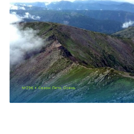
№296
Сезон: Лето, Осень