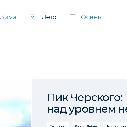
Зима
Лето
Осень
Пик Черского:
над уровнем н
Слюдянка
Хамар-Дабан
Пик Черског