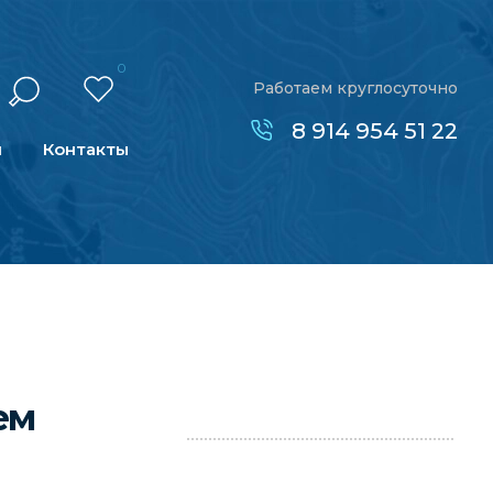
0
Работаем круглосуточно
8 914 954 51 22
н
Контакты
ем