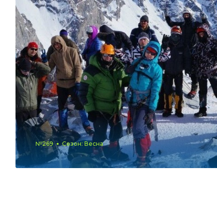
№269
Сезон: Весна