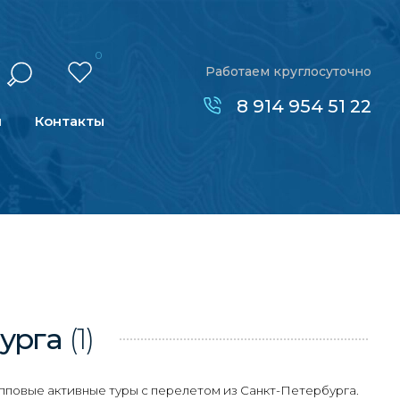
0
Работаем круглосуточно
8 914 954 51 22
н
Контакты
урга
(1)
пповые активные туры с перелетом из Санкт-Петербурга.