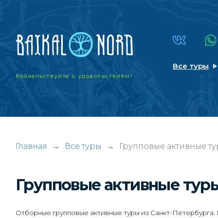
Все туры
байкальствуйте
с удовольствием!
Главная
→
Все туры
→
Групповые активные ту
Групповые активные тур
Отборные групповые активные туры из Санкт-Петербурга. 