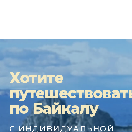
Хотите
путешествоват
по Байкалу
С ИНДИВИДУАЛЬНОЙ