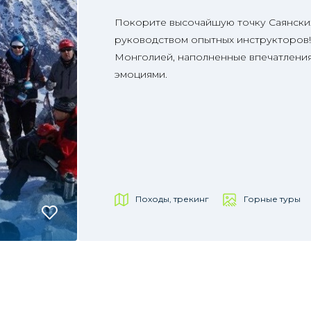
Покорите высочайшую точку Саянских 
руководством опытных инструкторов! 
Монголией, наполненные впечатлени
эмоциями.
Походы, трекинг
Горные туры