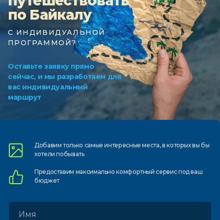
путешествовать
по Байкалу
С ИНДИВИДУАЛЬНОЙ
ПРОГРАММОЙ?
Оставьте заявку прямо
сейчас, и мы разработаем для
вас индивидуальный
маршрут
Добавим только самые
интересные места, в которых
вы бы
хотели побывать
Предоставим
максимально комфортный
сервис под ваш
бюджет