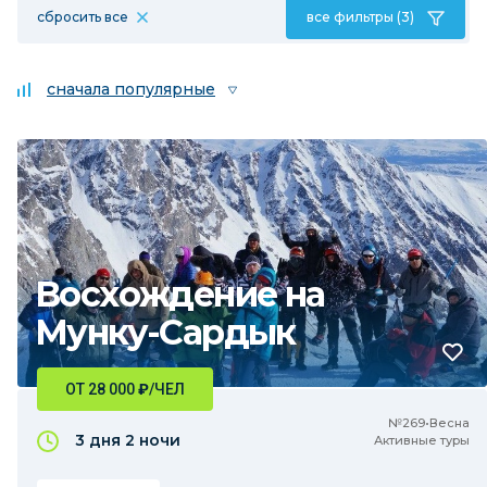
сбросить все
все фильтры (3)
сначала популярные
Восхождение на
Мунку-Сардык
ОТ 28 000
₽
/ЧЕЛ
№269•Весна
3 дня
2 ночи
Активные туры