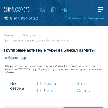
8 914 954 51 22
Все туры
Экскурсии
Главная
→
Все туры
→
Групповые активные туры на Байкал из Читы
Групповые активные туры на Байкал из Читы
Выбрано: 1 тур
Отборные групповые активные туры из Читы. Незабываемый отдых на
Байкале в 2026-2027 году. Подбери групповые активные туры с перелетом
из Читы.
Все
Весна
Зима
сезоны
Лето
Осень