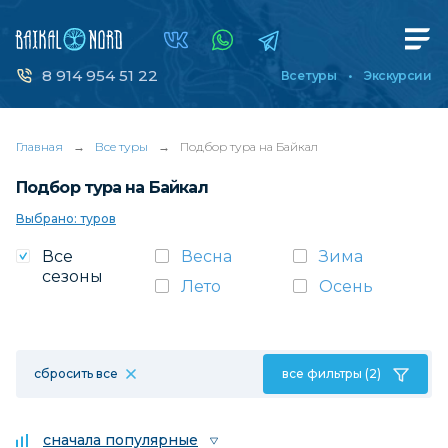
8 914 954 51 22
Все туры
Экскурсии
Главная
→
Все туры
→
Подбор тура на Байкал
Подбор тура на Байкал
Выбрано: туров
Все
Весна
Зима
сезоны
Лето
Осень
сбросить все
все фильтры (2)
сначала популярные