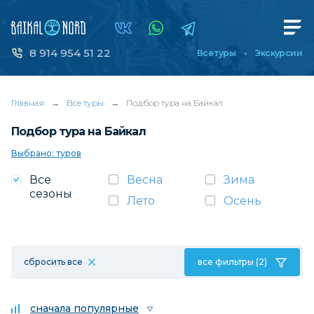
8 914 954 51 22
Все туры
Экскурсии
Главная
→
Все туры
→
Подбор тура на Байкал
Подбор тура на Байкал
Выбрано: туров
Все
Весна
Зима
сезоны
Лето
Осень
сбросить все
все фильтры (2)
сначала популярные