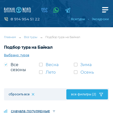
8 914 954 51 22
Все туры
Экскурсии
Главная
→
Все туры
→
Подбор тура на Байкал
Подбор тура на Байкал
Выбрано: туров
Все
Весна
Зима
сезоны
Лето
Осень
сбросить все
все фильтры (2)
сначала популярные