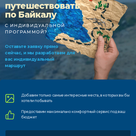
путешествовать
по Байкалу
С ИНДИВИДУАЛЬНОЙ
ПРОГРАММОЙ?
Оставьте заявку прямо
сейчас, и мы разработаем для
вас индивидуальный
маршрут
Добавим только самые
интересные места, в которых
вы бы
хотели побывать
Предоставим
максимально комфортный
сервис под ваш
бюджет