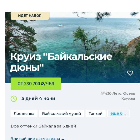
ИДЕТ НАБОР
Круиз "Байкальские
дюны"
ОТ 230 700
₽
/ЧЕЛ
№430•Лето, Осень
5 дней
4 ночи
Круизы
еще 6
Листвянка
Байкальский музей
Танхой
Все оттенки Байкала за 5 дней
Ближайшие даты заезда →