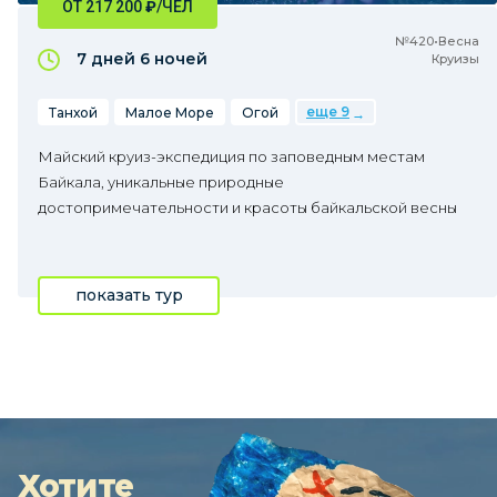
ОТ 217 200
₽
/ЧЕЛ
№420•Весна
7 дней
6 ночей
Круизы
еще 9
Танхой
Малое Море
Огой
Майский круиз-экспедиция по заповедным местам
Байкала, уникальные природные
достопримечательности и красоты байкальской весны
показать тур
Хотите