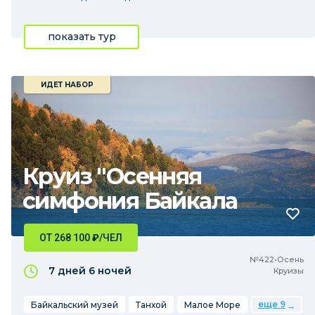
показать тур
ИДЕТ НАБОР
Круиз "Осенняя
симфония Байкала
ОТ 268 100
₽
/ЧЕЛ
№422•Осень
7 дней
6 ночей
Круизы
еще 9
Байкальский музей
Танхой
Малое Море