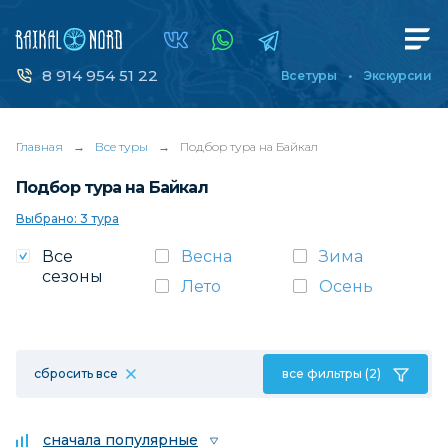
8 914 954 51 22
Все туры
Экскурсии
Главная
→
Все туры
→
Подбор тура на Байкал
Подбор тура на Байкал
Выбрано: 3 тура
Все
Весна
Зима
сезоны
Лето
Осень
сбросить все
все фильтры (2)
сначала популярные