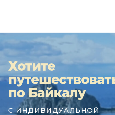
Хотите
путешествоват
по Байкалу
С ИНДИВИДУАЛЬНОЙ