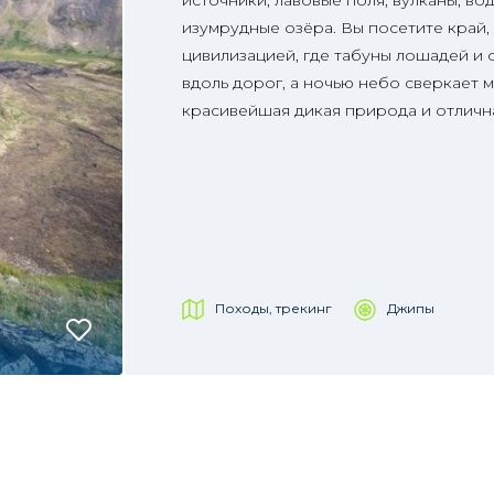
источники, лавовые поля, вулканы, во
изумрудные озёра. Вы посетите край,
цивилизацией, где табуны лошадей и 
вдоль дорог, а ночью небо сверкает м
красивейшая дикая природа и отличн
Походы, трекинг
Джипы