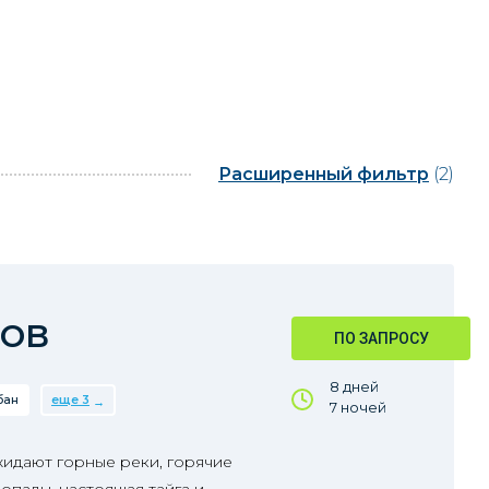
Расширенный фильтр
(2)
нов
ПО ЗАПРОСУ
8 дней
бан
еще 3
7 ночей
жидают горные реки, горячие