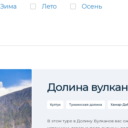
Зима
Лето
Осень
Долина вулка
Култук
Тункинская долина
Хамар-Да
В этом туре в Долину Вулканов вас о