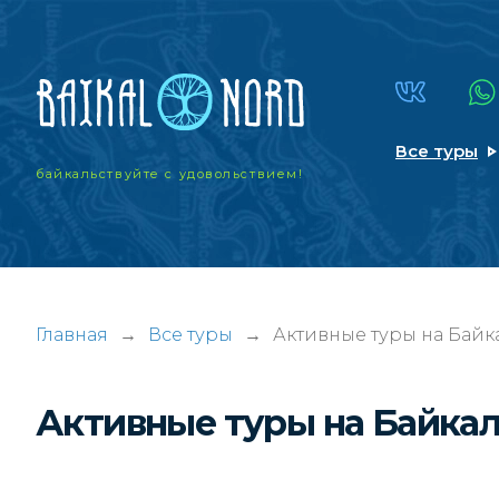
Все туры
байкальствуйте
с удовольствием!
Главная
→
Все туры
→
Активные туры на Байк
Активные туры на Байкал