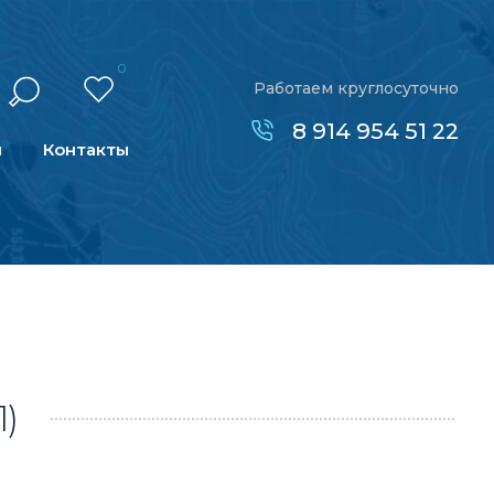
0
Работаем круглосуточно
8 914 954 51 22
н
Контакты
1)