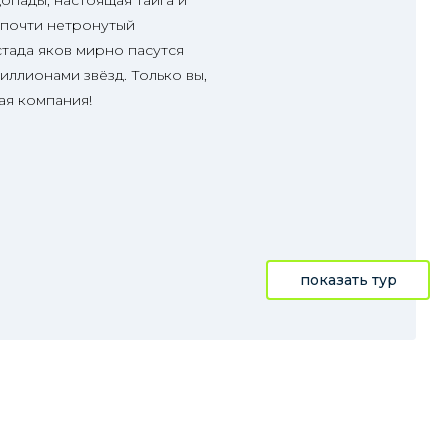
допады, настоящая тайга и
 почти нетронутый
стада яков мирно пасутся
иллионами звёзд. Только вы,
ая компания!
показать тур